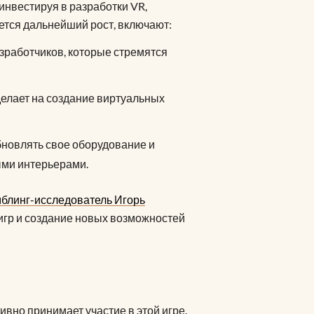
инвестируя в разработки VR,
ется дальнейший рост, включают:
зработчиков, которые стремятся
делает на создание виртуальных
бновлять свое оборудование и
ыми интерьерами.
мблинг-исследователь Игорь
 игр и создание новых возможностей
ивно принимает участие в этой игре.