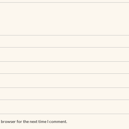
s browser for the next time I comment.