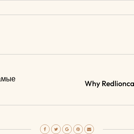
амые
Why Redlionca