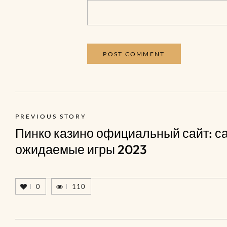
PREVIOUS STORY
Пинко казино официальный сайт: с
ожидаемые игры 2023
0
110