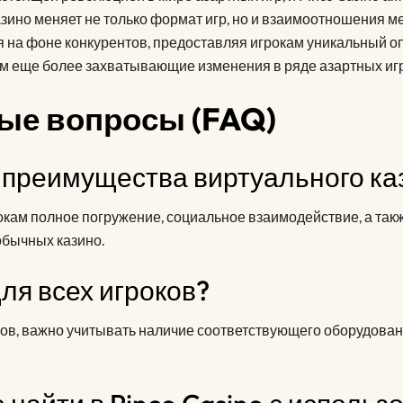
зино меняет не только формат игр, но и взаимоотношения м
 на фоне конкурентов, предоставляя игрокам уникальный опы
им еще более захватывающие изменения в ряде азартных иг
ые вопросы (FAQ)
е преимущества виртуального ка
кам полное погружение, социальное взаимодействие, а так
обычных казино.
для всех игроков?
ков, важно учитывать наличие соответствующего оборудова