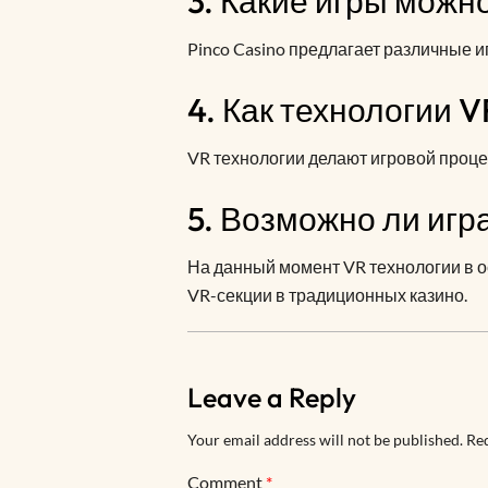
3. Какие игры можн
Pinco Casino предлагает различные и
4. Как технологии V
VR технологии делают игровой проце
5. Возможно ли игр
На данный момент VR технологии в о
VR-секции в традиционных казино.
Leave a Reply
Your email address will not be published.
Req
Comment
*