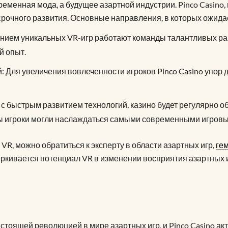
еменная мода, а будущее азартной индустрии. Pinco Casino, 
срочного развития. Основные направления, в которых ожида
анием уникальных VR-игр работают команды талантливых ра
й опыт.
 Для увеличения вовлеченности игроков Pinco Casino упор 
 с быстрым развитием технологий, казино будет регулярно о
ы игроки могли наслаждаться самыми современными игров
R, можно обратиться к эксперту в области азартных игр,
ге
черкивается потенциал VR в изменении восприятия азартных
тоящей революцией в мире азартных игр, и Pinco Casino акт