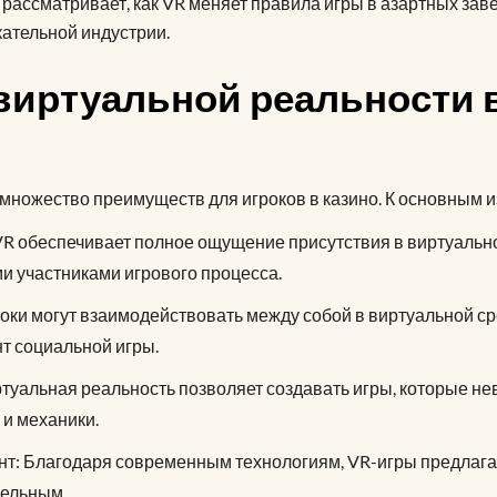
я рассматривает, как VR меняет правила игры в азартных заве
кательной индустрии.
иртуальной реальности 
множество преимуществ для игроков в казино. К основным из
R обеспечивает полное ощущение присутствия в виртуально
и участниками игрового процесса.
ки могут взаимодействовать между собой в виртуальной ср
нт социальной игры.
туальная реальность позволяет создавать игры, которые н
и механики.
нт: Благодаря современным технологиям, VR-игры предлага
тельным.