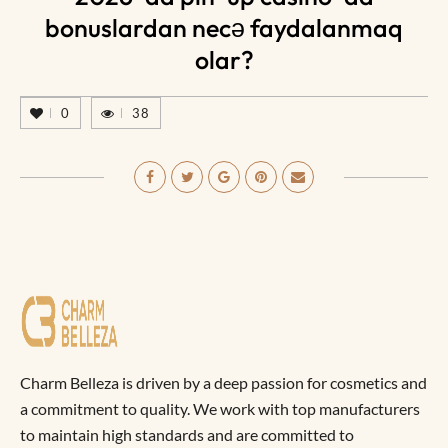
bonuslardan necə faydalanmaq
olar?
0
38
Charm Belleza is driven by a deep passion for cosmetics and
a commitment to quality. We work with top manufacturers
to maintain high standards and are committed to