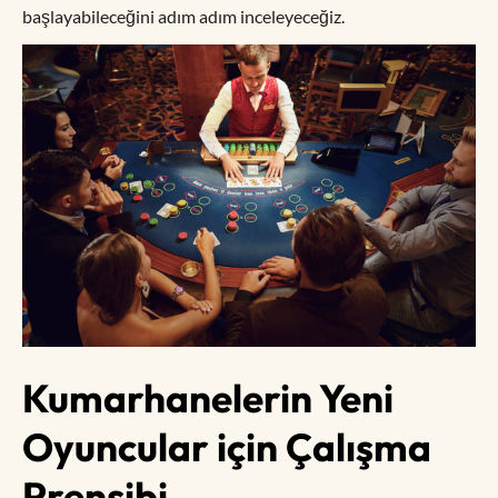
başlayabileceğini adım adım inceleyeceğiz.
Kumarhanelerin Yeni
Oyuncular için Çalışma
Prensibi