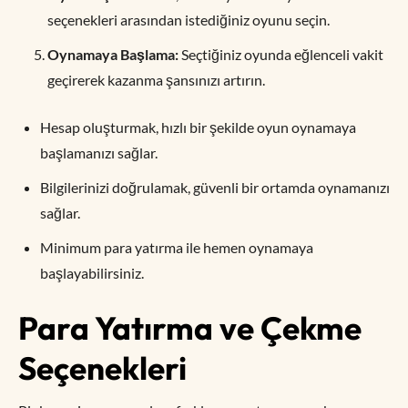
seçenekleri arasından istediğiniz oyunu seçin.
Oynamaya Başlama:
Seçtiğiniz oyunda eğlenceli vakit
geçirerek kazanma şansınızı artırın.
Hesap oluşturmak, hızlı bir şekilde oyun oynamaya
başlamanızı sağlar.
Bilgilerinizi doğrulamak, güvenli bir ortamda oynamanızı
sağlar.
Minimum para yatırma ile hemen oynamaya
başlayabilirsiniz.
Para Yatırma ve Çekme
Seçenekleri