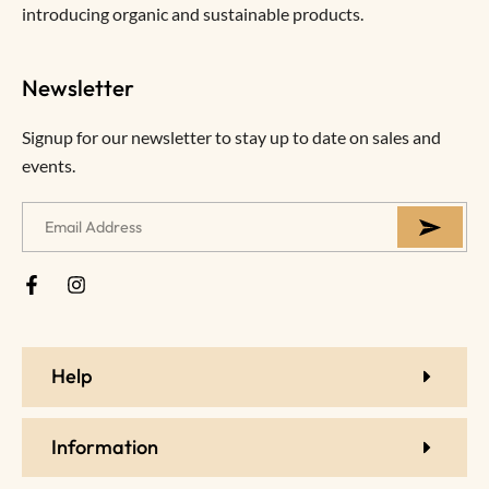
introducing organic and sustainable products.
Newsletter
Signup for our newsletter to stay up to date on sales and
events.
Help
Information