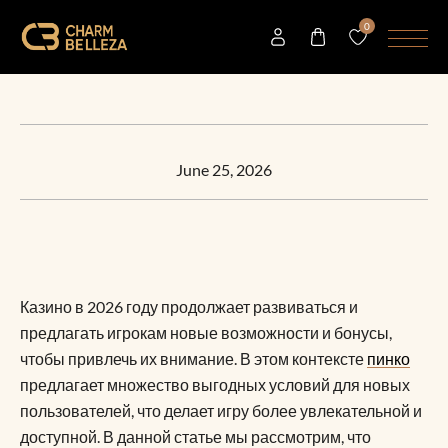
0
June 25, 2026
Казино в 2026 году продолжает развиваться и
предлагать игрокам новые возможности и бонусы,
чтобы привлечь их внимание. В этом контексте
пинко
предлагает множество выгодных условий для новых
пользователей, что делает игру более увлекательной и
доступной. В данной статье мы рассмотрим, что