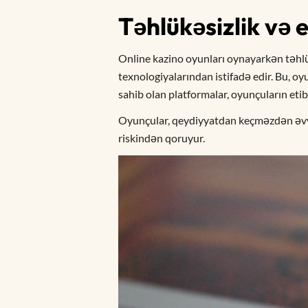
Təhlükəsizlik və 
Online kazino oyunları oynayarkən təhlü
texnologiyalarından istifadə edir. Bu, 
sahib olan platformalar, oyunçuların eti
Oyunçular, qeydiyyatdan keçməzdən əvvəl
riskindən qoruyur.