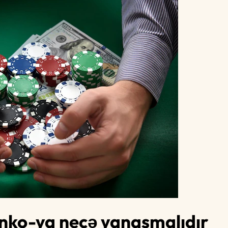
inko-ya necə yanaşmalıdır