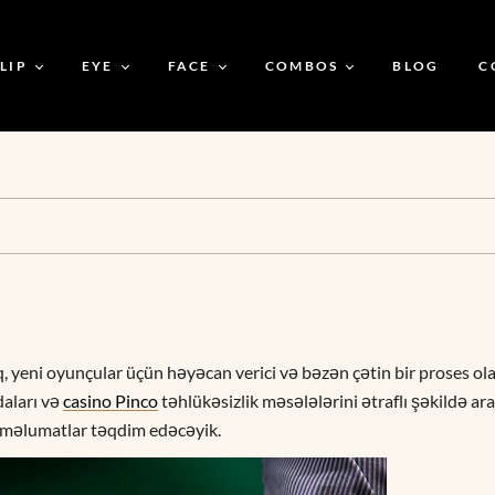
LIP
EYE
FACE
COMBOS
BLOG
C
CBC Soft Satin Matte
CBC Luxe Double Eye
CBC Silk Foundation
Buy 2 Lipsticks For 599
Luxe Lipstick
Shadow
CBC Silicone Primer
CBC Glam Game Kit
CBC Charming Nude
CBC Liquid Eyeliner
Luxe Lipstick
CBC Magic Drops
Bare To Bold Bundle
Primer
CBC Prime & Silk
CBC Banana Loose
Powder
CBC Prime & Shine
eni oyunçular üçün həyəcan verici və bəzən çətin bir proses ola
daları və
casino Pinco
təhlükəsizlik məsələlərini ətraflı şəkildə a
CBC Eye Elegance Duo
Kit
i məlumatlar təqdim edəcəyik.