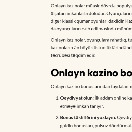
Onlayn kazinolar müasir dövrdə populyarl
əlçatan imkanlarla doludur. Oyunçuların 
digər klassik qumar oyunları daxildir. Ka
da oyunçuların cəlb edilməsində mühüm 
Onlayn kazinolar, oyunçulara rahatlıq, 
kazinoların ən böyük üstünlüklərindəndir
təcrübəsi təqdim edir.
Onlayn kazino b
Onlayn kazino bonuslarından faydalanmaq
Qeydiyyat olun:
İlk addım online k
etməyə imkan tanıyır.
Bonus təkliflərini yoxlayın:
Qeydiyy
gəldin bonusları, pulsuz döndürmələr