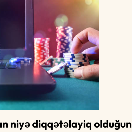
ın niyə diqqətəlayiq olduğu