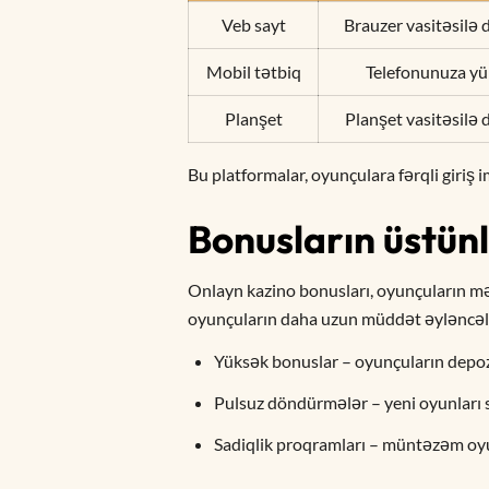
Veb sayt
Brauzer vasitəsilə 
Mobil tətbiq
Telefonunuza yü
Planşet
Planşet vasitəsilə d
Bu platformalar, oyunçulara fərqli giriş
Bonusların üstünl
Onlayn kazino bonusları, oyunçuların mər
oyunçuların daha uzun müddət əyləncəli 
Yüksək bonuslar – oyunçuların depozit
Pulsuz döndürmələr – yeni oyunları 
Sadiqlik proqramları – müntəzəm oyu