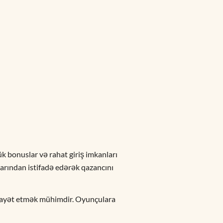
k bonuslar və rahat giriş imkanları
larından istifadə edərək qazancını
riayət etmək mühimdir. Oyunçulara