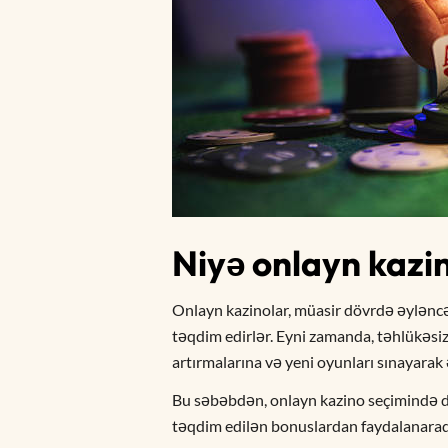
Niyə onlayn kazin
Onlayn kazinolar, müasir dövrdə əyləncə 
təqdim edirlər. Eyni zamanda, təhlükəsiz
artırmalarına və yeni oyunları sınayarak 
Bu səbəbdən, onlayn kazino seçimində d
təqdim edilən bonuslardan faydalanaraq,