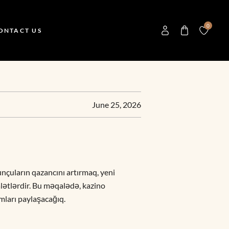
0
ONTACT US
June 25, 2026
nçuların qazancını artırmaq, yeni
lətlərdir. Bu məqalədə, kazino
ları paylaşacağıq.