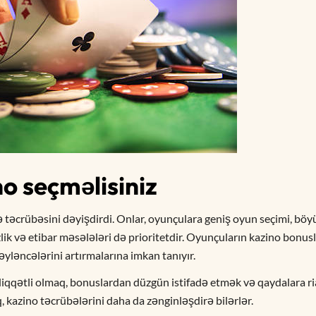
o seçməlisiniz
təcrübəsini dəyişdirdi. Onlar, oyunçulara geniş oyun seçimi, böyü
lik və etibar məsələləri də prioritetdir. Oyunçuların kazino bonus
əyləncələrini artırmalarına imkan tanıyır.
iqqətli olmaq, bonuslardan düzgün istifadə etmək və qaydalara 
 kazino təcrübələrini daha da zənginləşdirə bilərlər.