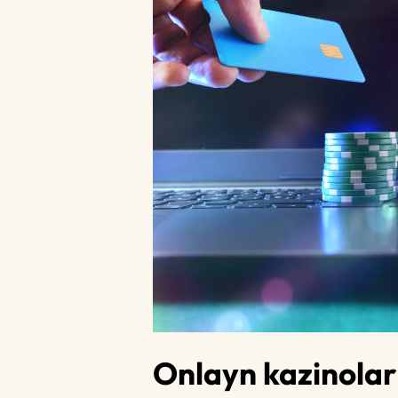
Onlayn kazinolar