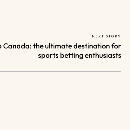
NEXT STORY
p Canada: the ultimate destination for
sports betting enthusiasts