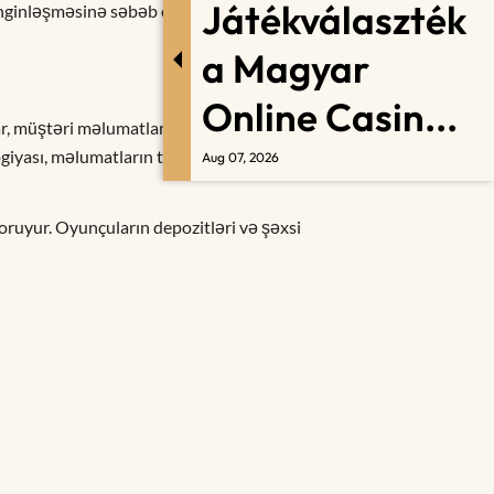
Játékválaszték
ənginləşməsinə səbəb olur.
a Magyar
Online Casin...
ar, müştəri məlumatlarını qorumaq və
giyası, məlumatların təhlükəsizliyini
Aug 07, 2026
oruyur. Oyunçuların depozitləri və şəxsi