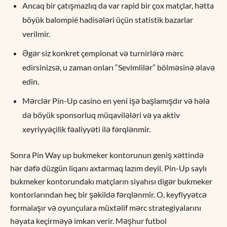
Ancaq bir çatışmazlıq da var rapid bir çox matçlar, hətta
böyük balompié hadisələri üçün statistik bazarlar
verilmir.
Əgər siz konkret çempionat və turnirlərə mərc
edirsinizsə, u zaman onları “Sevimlilər” bölməsinə əlavə
edin.
Mərclər Pin-Up casino en yeni işə başlamışdır və hələ
də böyük sponsorluq müqavilələri və ya aktiv
xeyriyyəçilik fəaliyyəti ilə fərqlənmir.
Sonra Pin Way up bukmeker kontorunun geniş xəttində
hər dəfə düzgün liqanı axtarmaq lazım deyil. Pin-Up saylı
bukmeker kontorundakı matçların siyahısı digər bukmeker
kontorlarından heç bir şəkildə fərqlənmir. O, keyfiyyətcə
formalaşır və oyunçulara müxtəlif mərc strategiyalarını
həyata keçirməyə imkan verir. Məşhur futbol