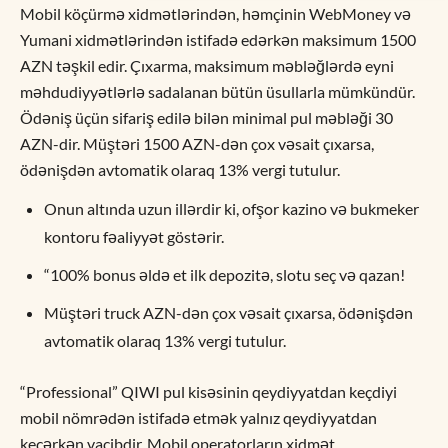
Mobil köçürmə xidmətlərindən, həmçinin WebMoney və
Yumani xidmətlərindən istifadə edərkən maksimum 1500
AZN təşkil edir. Çıxarma, maksimum məbləğlərdə eyni
məhdudiyyətlərlə sadalanan bütün üsullarla mümkündür.
Ödəniş üçün sifariş edilə bilən minimal pul məbləği 30
AZN-dir. Müştəri 1500 AZN-dən çox vəsait çıxarsa,
ödənişdən avtomatik olaraq 13% vergi tutulur.
Onun altında uzun illərdir ki, ofşor kazino və bukmeker
kontoru fəaliyyət göstərir.
“100% bonus əldə et ilk depozitə, slotu seç və qazan!
Müştəri truck AZN-dən çox vəsait çıxarsa, ödənişdən
avtomatik olaraq 13% vergi tutulur.
“Professional” QIWI pul kisəsinin qeydiyyatdan keçdiyi
mobil nömrədən istifadə etmək yalnız qeydiyyatdan
keçərkən vacibdir. Mobil operatorların xidmət