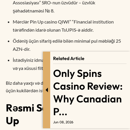
Assosiasiyası” SRO-nun üzvüdür – üzvlük
şəhadətnaməsi № 8.
Mərclər Pin Up casino QIWI” “Financial institution
tərəfindən idarə olunan TsUPIS-ə aiddir.
Ödəniş üçün sifariş edilə bilən minimal pul məbləği 25
AZN-dir.
Related Article
İstədiyiniz idman növünü tez tapmaq üçün əlifba sırası
və ya xüsusi filtrlərdən istifadə edə bilərsiniz.
Only Spins
Casino Review:
Biz daha yaxşı və daha fərdiləşdirilmiş xidmət təklif etmək
üçün kukilərdən istifadə edirik.”
Why Canadian
Rəsmi Saytın Icmalı Pin
P...
Up
Jun 08, 2026