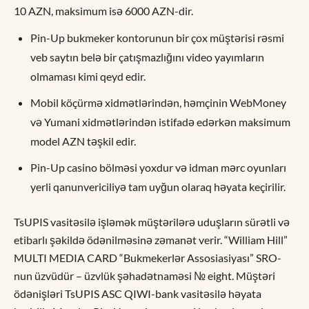
10 AZN, maksimum isə 6000 AZN-dir.
Pin-Up bukmeker kontorunun bir çox müştərisi rəsmi
veb saytın belə bir çatışmazlığını video yayımların
olmaması kimi qeyd edir.
Mobil köçürmə xidmətlərindən, həmçinin WebMoney
və Yumani xidmətlərindən istifadə edərkən maksimum
model AZN təşkil edir.
Pin-Up casino bölməsi yoxdur və idman mərc oyunları
yerli qanunvericiliyə tam uyğun olaraq həyata keçirilir.
TsUPIS vasitəsilə işləmək müştərilərə uduşların sürətli və
etibarlı şəkildə ödənilməsinə zəmanət verir. “William Hill”
MULTI MEDIA CARD “Bukmekerlər Assosiasiyası” SRO-
nun üzvüdür – üzvlük şəhadətnaməsi № eight. Müştəri
ödənişləri TsUPIS ASC QIWI-bank vasitəsilə həyata