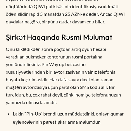
nöqtələrində QIWI pul kisəsinin identifikasiyası xidməti
ödənişlidir rapid 5 manatdan 25 AZN-ə qədər. Ancaq QIWI
qaydalarına görə, bir günə qədər davam edə bilər.
Şirkət Haqqında Rəsmi Məlumat
Onu kliklədikdən sonra poçtdan artıq oyun hesabı
yaradılan bukmeker kontorunun rəsmi portalına
yönləndirilirsiniz. Pin Way up bet casino
xüsusiyyətlərindən biri avtorizasiyanın yalnız telefonla
həyata keçirilməsidir. Hər dəfə sayta daxil olan zaman
müştəri avtorizasiya üçün parol olan SMS kodu alır. Bir
tərəfdən, bu, çox rahat deyil, çünki həmişə telefonunuzun
yanınızda olması lazımdır.
Lakin “Pin-Up” brendi uzun müddətdir ki, onlayn qumar
əyləncələrinin pərəstişkarlarına məlumdur.