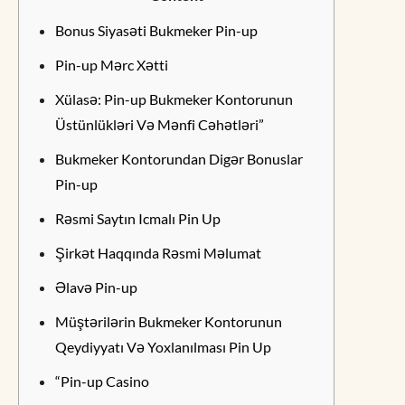
Bonus Siyasəti Bukmeker Pin-up
Pin-up Mərc Xətti
Xülasə: Pin-up Bukmeker Kontorunun
Üstünlükləri Və Mənfi Cəhətləri”
Bukmeker Kontorundan Digər Bonuslar
Pin-up
Rəsmi Saytın Icmalı Pin Up
Şirkət Haqqında Rəsmi Məlumat
Əlavə Pin-up
Müştərilərin Bukmeker Kontorunun
Qeydiyyatı Və Yoxlanılması Pin Up
“Pin-up Casino