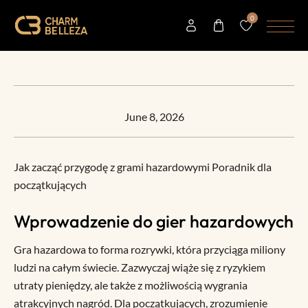
0
June 8, 2026
Jak zacząć przygodę z grami hazardowymi Poradnik dla
początkujących
Wprowadzenie do gier hazardowych
Gra hazardowa to forma rozrywki, która przyciąga miliony
ludzi na całym świecie. Zazwyczaj wiąże się z ryzykiem
utraty pieniędzy, ale także z możliwością wygrania
atrakcyjnych nagród. Dla początkujących, zrozumienie