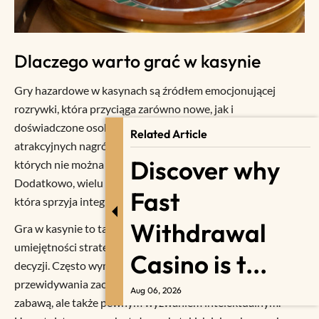
Dlaczego warto grać w kasynie
Gry hazardowe w kasynach są źródłem emocjonującej
rozrywki, która przyciąga zarówno nowe, jak i
doświadczone osoby. Oferują one możliwość wygrania
Related Article
atrakcyjnych nagród oraz wyjątkowe doświadczenia,
Discover why
których nie można znaleźć w innych formach rozrywki.
Dodatkowo, wielu graczy ceni sobie atmosferę kasyna,
Fast
która sprzyja integracji i wspólnemu przeżywaniu emocji.
Withdrawal
Gra w kasynie to także doskonała okazja do rozwijania
umiejętności strategicznych oraz zdolności podejmowania
Casino is t...
decyzji. Często wymaga to analizy sytuacji oraz
przewidywania zachowań innych graczy, co czyni ją nie tylko
Aug 06, 2026
zabawą, ale także pewnym wyzwaniem intelektualnym.