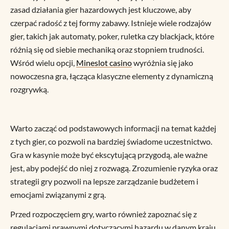
zasad działania gier hazardowych jest kluczowe, aby
czerpać radość z tej formy zabawy. Istnieje wiele rodzajów
gier, takich jak automaty, poker, ruletka czy blackjack, które
różnią się od siebie mechaniką oraz stopniem trudności.
Wśród wielu opcji,
Mineslot casino
wyróżnia się jako
nowoczesna gra, łącząca klasyczne elementy z dynamiczną
rozgrywką.
Warto zacząć od podstawowych informacji na temat każdej
z tych gier, co pozwoli na bardziej świadome uczestnictwo.
Gra w kasynie może być ekscytującą przygodą, ale ważne
jest, aby podejść do niej z rozwagą. Zrozumienie ryzyka oraz
strategii gry pozwoli na lepsze zarządzanie budżetem i
emocjami związanymi z grą.
Przed rozpoczęciem gry, warto również zapoznać się z
regulacjami prawnymi dotyczącymi hazardu w danym kraju.