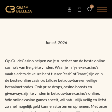
0
June 5, 2026
Op GuideCasino helpen we je
superbet
om de beste online
casino’s van België te vinden. Waar je in fysieke casino’s
vaak slechts de keuze hebt tussen ‘cash’ of ‘kaart’, zijn er in
de beste online casino’s talloze betrouwbare en veilige
betaalmethodes. Ook prize drops, casino boosts en
giveaways zijn te vinden in betrouwbare casino’s online.
Wie online casino games speelt, wil natuurlijk veilig en liefst
zo snel mogelijk geld kunnen storten en opnemen. Met onze