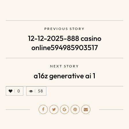
PREVIOUS STORY
12-12-2025-888 casino
online594985903517
NEXT STORY
a16z generative ai 1
0
58