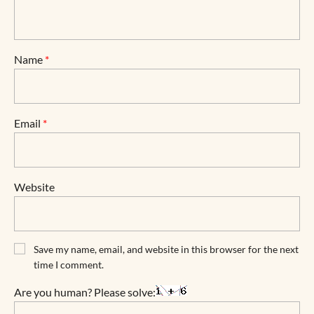
Name
*
Email
*
Website
Save my name, email, and website in this browser for the next
time I comment.
Are you human? Please solve: