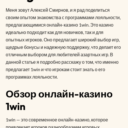
Меня зовут Алексей Смирнов, и я рад поделиться
своим опытом знакомства с программами лояльности,
предлагающимися онлайн-казино 1win. Это казино
идеально подходит как для новичков, так и для
опытных игроков. Оно предлагает широкий выбор игр,
щедрые бонусы и надежную поддержку, что делает его
отличным выбором для любителей азартных игр. В
данной статье я подробно расскажу о том, что именно
предлагает 1win и что игрокам стоит знать о его
программах лояльности.
Обзор онлайн-казино
1win
1win — это современное онлайн-казино, которое
привлекает игроков разнообразием игровых