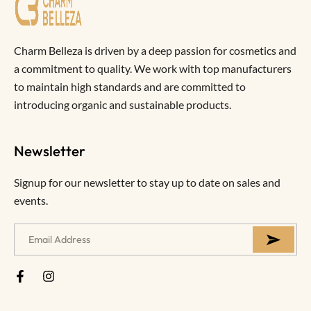
Charm Belleza is driven by a deep passion for cosmetics and
a commitment to quality. We work with top manufacturers
to maintain high standards and are committed to
introducing organic and sustainable products.
Newsletter
Signup for our newsletter to stay up to date on sales and
events.