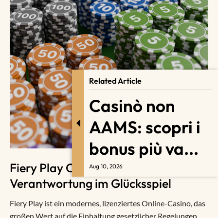
Related Article
Casinò non
AAMS: scopri i
bonus più va...
Fiery Play Casino und seine
Aug 10, 2026
Verantwortung im Glücksspiel
Fiery Play ist ein modernes, lizenziertes Online-Casino, das
großen Wert auf die Einhaltung gesetzlicher Regelungen