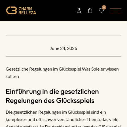
0
June 24, 2026
Gesetzliche Regelungen im Glücksspiel Was Spieler wissen
sollten
Einführung in die gesetzlichen
Regelungen des Glücksspiels
Die gesetzlichen Regelungen im Glücksspiel sind ein
komplexes und oft schwer verständliches Thema, das viele
Aspekte umfasst. In Deutschland unterliegt das Glücksspiel