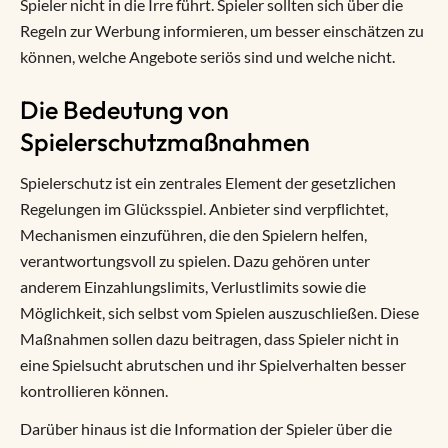
Spieler nicht in die Irre führt. Spieler sollten sich über die
Regeln zur Werbung informieren, um besser einschätzen zu
können, welche Angebote seriös sind und welche nicht.
Die Bedeutung von
Spielerschutzmaßnahmen
Spielerschutz ist ein zentrales Element der gesetzlichen
Regelungen im Glücksspiel. Anbieter sind verpflichtet,
Mechanismen einzuführen, die den Spielern helfen,
verantwortungsvoll zu spielen. Dazu gehören unter
anderem Einzahlungslimits, Verlustlimits sowie die
Möglichkeit, sich selbst vom Spielen auszuschließen. Diese
Maßnahmen sollen dazu beitragen, dass Spieler nicht in
eine Spielsucht abrutschen und ihr Spielverhalten besser
kontrollieren können.
Darüber hinaus ist die Information der Spieler über die