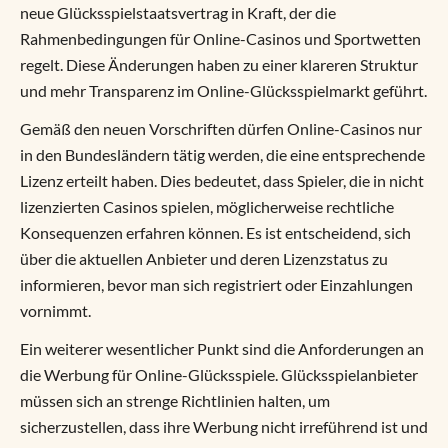
neue Glücksspielstaatsvertrag in Kraft, der die
Rahmenbedingungen für Online-Casinos und Sportwetten
regelt. Diese Änderungen haben zu einer klareren Struktur
und mehr Transparenz im Online-Glücksspielmarkt geführt.
Gemäß den neuen Vorschriften dürfen Online-Casinos nur
in den Bundesländern tätig werden, die eine entsprechende
Lizenz erteilt haben. Dies bedeutet, dass Spieler, die in nicht
lizenzierten Casinos spielen, möglicherweise rechtliche
Konsequenzen erfahren können. Es ist entscheidend, sich
über die aktuellen Anbieter und deren Lizenzstatus zu
informieren, bevor man sich registriert oder Einzahlungen
vornimmt.
Ein weiterer wesentlicher Punkt sind die Anforderungen an
die Werbung für Online-Glücksspiele. Glücksspielanbieter
müssen sich an strenge Richtlinien halten, um
sicherzustellen, dass ihre Werbung nicht irreführend ist und