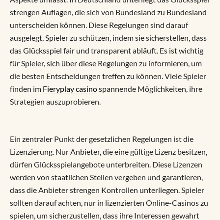
strengen Auflagen, die sich von Bundesland zu Bundesland
unterscheiden können. Diese Regelungen sind darauf
ausgelegt, Spieler zu schützen, indem sie sicherstellen, dass
das Glücksspiel fair und transparent abläuft. Es ist wichtig
für Spieler, sich über diese Regelungen zu informieren, um
die besten Entscheidungen treffen zu können. Viele Spieler
finden im
Fieryplay casino
spannende Möglichkeiten, ihre
Strategien auszuprobieren.
Ein zentraler Punkt der gesetzlichen Regelungen ist die
Lizenzierung. Nur Anbieter, die eine gültige Lizenz besitzen,
dürfen Glücksspielangebote unterbreiten. Diese Lizenzen
werden von staatlichen Stellen vergeben und garantieren,
dass die Anbieter strengen Kontrollen unterliegen. Spieler
sollten darauf achten, nur in lizenzierten Online-Casinos zu
spielen, um sicherzustellen, dass ihre Interessen gewahrt