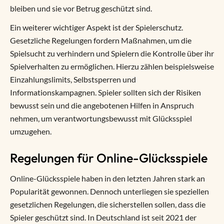
bleiben und sie vor Betrug geschützt sind.
Ein weiterer wichtiger Aspekt ist der Spielerschutz.
Gesetzliche Regelungen fordern Maßnahmen, um die
Spielsucht zu verhindern und Spielern die Kontrolle über ihr
Spielverhalten zu ermöglichen. Hierzu zählen beispielsweise
Einzahlungslimits, Selbstsperren und
Informationskampagnen. Spieler sollten sich der Risiken
bewusst sein und die angebotenen Hilfen in Anspruch
nehmen, um verantwortungsbewusst mit Glücksspiel
umzugehen.
Regelungen für Online-Glücksspiele
Online-Glücksspiele haben in den letzten Jahren stark an
Popularität gewonnen. Dennoch unterliegen sie speziellen
gesetzlichen Regelungen, die sicherstellen sollen, dass die
Spieler geschützt sind. In Deutschland ist seit 2021 der