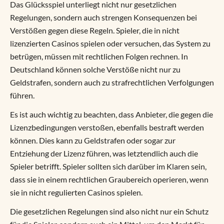
Das Glücksspiel unterliegt nicht nur gesetzlichen
Regelungen, sondern auch strengen Konsequenzen bei
Verstößen gegen diese Regeln. Spieler, die in nicht
lizenzierten Casinos spielen oder versuchen, das System zu
betrügen, müssen mit rechtlichen Folgen rechnen. In
Deutschland können solche Verstöße nicht nur zu
Geldstrafen, sondern auch zu strafrechtlichen Verfolgungen
führen.
Es ist auch wichtig zu beachten, dass Anbieter, die gegen die
Lizenzbedingungen verstoßen, ebenfalls bestraft werden
können. Dies kann zu Geldstrafen oder sogar zur
Entziehung der Lizenz führen, was letztendlich auch die
Spieler betrifft. Spieler sollten sich darüber im Klaren sein,
dass sie in einem rechtlichen Graubereich operieren, wenn
sie in nicht regulierten Casinos spielen.
Die gesetzlichen Regelungen sind also nicht nur ein Schutz