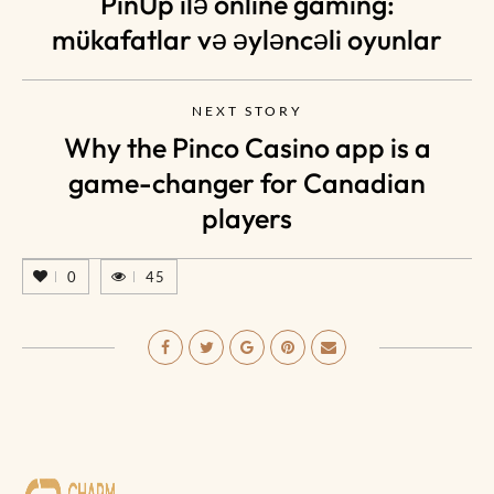
PinUp ilə online gaming:
mükafatlar və əyləncəli oyunlar
NEXT STORY
Why the Pinco Casino app is a
game-changer for Canadian
players
0
45