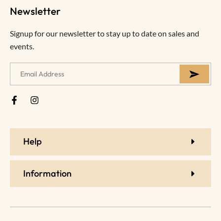
Newsletter
Signup for our newsletter to stay up to date on sales and
events.
Help
Information