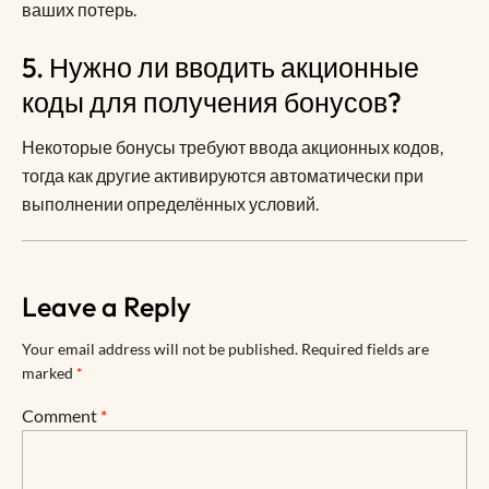
ваших потерь.
5. Нужно ли вводить акционные
коды для получения бонусов?
Некоторые бонусы требуют ввода акционных кодов,
тогда как другие активируются автоматически при
выполнении определённых условий.
Leave a Reply
Your email address will not be published.
Required fields are
marked
*
Comment
*