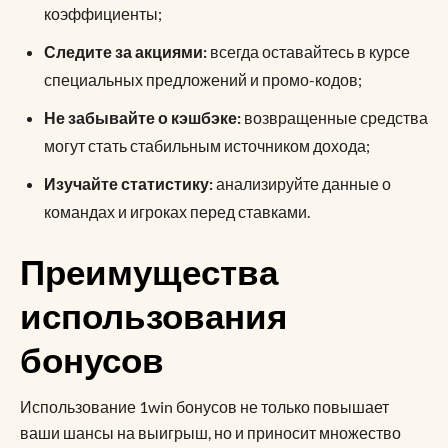
коэффициенты;
Следите за акциями:
всегда оставайтесь в курсе
специальных предложений и промо-кодов;
Не забывайте о кэшбэке:
возвращенные средства
могут стать стабильным источником дохода;
Изучайте статистику:
анализируйте данные о
командах и игроках перед ставками.
Преимущества
использования
бонусов
Использование 1win бонусов не только повышает
ваши шансы на выигрыш, но и приносит множество