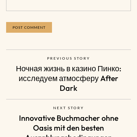
PREVIOUS STORY
Ночная жизнь в казино Пинко:
исследуем атмосферу After
Dark
NEXT STORY
Innovative Buchmacher ohne
Oasis mit den besten