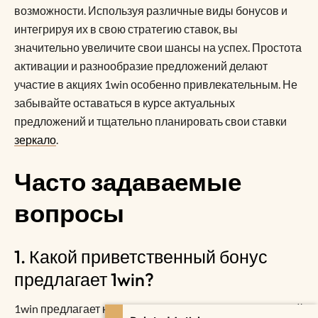
возможности. Используя различные виды бонусов и
интегрируя их в свою стратегию ставок, вы
значительно увеличите свои шансы на успех. Простота
активации и разнообразие предложений делают
участие в акциях 1win особенно привлекательным. Не
забывайте оставаться в курсе актуальных
предложений и тщательно планировать свои ставки
зеркало
.
Часто задаваемые
вопросы
1. Какой приветственный бонус
предлагает 1win?
1win предлагает новым игрокам 100% бонус на первый