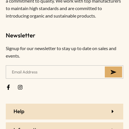
a commitment to quality. We work with top manufacturers
to maintain high standards and are committed to
introducing organic and sustainable products.
Newsletter
Signup for our newsletter to stay up to date on sales and
events.
Help