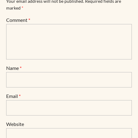
Your email address will not be published.
Required fields are
marked
*
Comment
*
Name
*
Email
*
Website