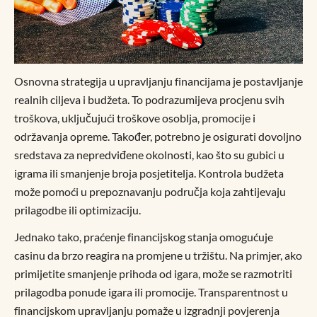
Osnovna strategija u upravljanju financijama je postavljanje
realnih ciljeva i budžeta. To podrazumijeva procjenu svih
troškova, uključujući troškove osoblja, promocije i
održavanja opreme. Također, potrebno je osigurati dovoljno
sredstava za nepredviđene okolnosti, kao što su gubici u
igrama ili smanjenje broja posjetitelja. Kontrola budžeta
može pomoći u prepoznavanju područja koja zahtijevaju
prilagodbe ili optimizaciju.
Jednako tako, praćenje financijskog stanja omogućuje
casinu da brzo reagira na promjene u tržištu. Na primjer, ako
primijetite smanjenje prihoda od igara, može se razmotriti
prilagodba ponude igara ili promocije. Transparentnost u
financijskom upravljanju pomaže u izgradnji povjerenja