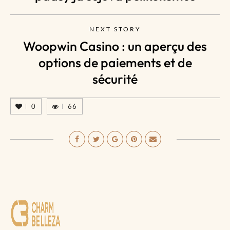
NEXT STORY
Woopwin Casino : un aperçu des
options de paiements et de
sécurité
0
66