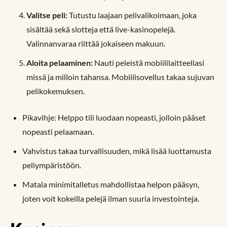
Valitse peli:
Tutustu laajaan pelivalikoimaan, joka
sisältää sekä slotteja että live-kasinopelejä.
Valinnanvaraa riittää jokaiseen makuun.
Aloita pelaaminen:
Nauti peleistä mobiililaitteellasi
missä ja milloin tahansa. Mobiilisovellus takaa sujuvan
pelikokemuksen.
Pikavihje: Helppo tili luodaan nopeasti, jolloin pääset
nopeasti pelaamaan.
Vahvistus takaa turvallisuuden, mikä lisää luottamusta
peliympäristöön.
Matala minimitalletus mahdollistaa helpon pääsyn,
joten voit kokeilla pelejä ilman suuria investointeja.