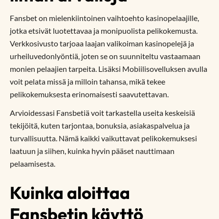
Fansbet on mielenkiintoinen vaihtoehto kasinopelaajille,
jotka etsivät luotettavaa ja monipuolista pelikokemusta.
Verkkosivusto tarjoaa laajan valikoiman kasinopelejä ja
urheiluvedonlyöntiä, joten se on suunniteltu vastaamaan
monien pelaajien tarpeita. Lisäksi Mobiilisovelluksen avulla
voit pelata missä ja milloin tahansa, mikä tekee
pelikokemuksesta erinomaisesti saavutettavan.
Arvioidessasi Fansbetiä voit tarkastella useita keskeisiä
tekijöitä, kuten tarjontaa, bonuksia, asiakaspalvelua ja
turvallisuutta. Nämä kaikki vaikuttavat pelikokemuksesi
laatuun ja siihen, kuinka hyvin pääset nauttimaan
pelaamisesta.
Kuinka aloittaa
Fansbetin käyttö