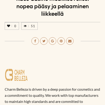
nopea pääsy ja pelaaminen
liikkeellä
0
51
Charm Belleza is driven by a deep passion for cosmetics and
a commitment to quality. We work with top manufacturers
to maintain high standards and are committed to