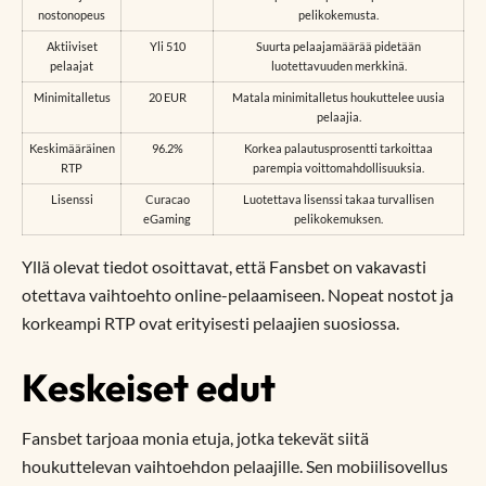
nostonopeus
pelikokemusta.
Aktiiviset
Yli 510
Suurta pelaajamäärää pidetään
pelaajat
luotettavuuden merkkinä.
Minimitalletus
20 EUR
Matala minimitalletus houkuttelee uusia
pelaajia.
Keskimääräinen
96.2%
Korkea palautusprosentti tarkoittaa
RTP
parempia voittomahdollisuuksia.
Lisenssi
Curacao
Luotettava lisenssi takaa turvallisen
eGaming
pelikokemuksen.
Yllä olevat tiedot osoittavat, että Fansbet on vakavasti
otettava vaihtoehto online-pelaamiseen. Nopeat nostot ja
korkeampi RTP ovat erityisesti pelaajien suosiossa.
Keskeiset edut
Fansbet tarjoaa monia etuja, jotka tekevät siitä
houkuttelevan vaihtoehdon pelaajille. Sen mobiilisovellus