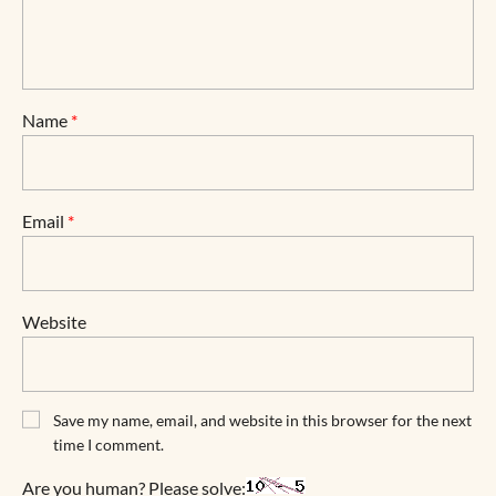
Name
*
Email
*
Website
Save my name, email, and website in this browser for the next
time I comment.
Are you human? Please solve: