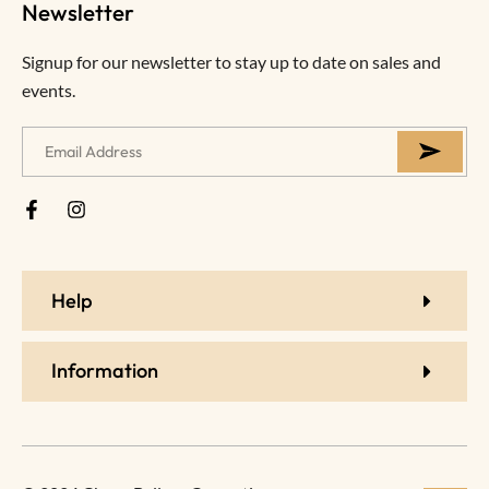
Newsletter
Signup for our newsletter to stay up to date on sales and
events.
Help
Information