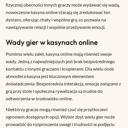
fizycznej obecności innych graczy może wydawać się wadą,
nowoczesne kasyna online starają się zredukować ten
dystans, oferując chaty i wspólne gry, co pozwala na
nawiązywanie relacji i wspólne przeżywanie emocji.
Wady gier w kasynach online
Pomimo wielu zalet, kasyna online mają również swoje
wady. Jedną z najważniejszych jest brak bezpośredniego
kontaktu z innymi graczami i krupierami. Dla wielu osób
atmosfera kasyna jest kluczowym elementem
doświadczenia. Bezpośrednia interakcja, emocje związane z
grą przy stole i społeczna rywalizacja są trudne do
odtworzenia w środowisku online.
Niektórzy gracze mogą również czuć się przytłoczeni
ogromem dostępnych opcji. Wybór zbyt wielu gier może
prowadzić do rozproszenia uwagi i trudności w podjęciu