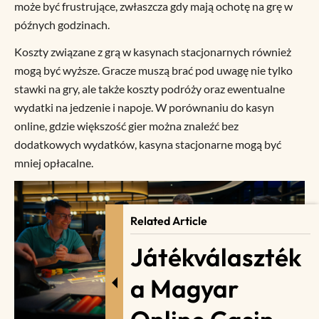
może być frustrujące, zwłaszcza gdy mają ochotę na grę w
późnych godzinach.
Koszty związane z grą w kasynach stacjonarnych również
mogą być wyższe. Gracze muszą brać pod uwagę nie tylko
stawki na gry, ale także koszty podróży oraz ewentualne
wydatki na jedzenie i napoje. W porównaniu do kasyn
online, gdzie większość gier można znaleźć bez
dodatkowych wydatków, kasyna stacjonarne mogą być
mniej opłacalne.
Related Article
Játékválaszték
a Magyar