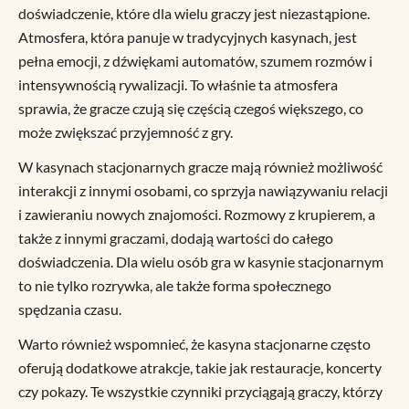
doświadczenie, które dla wielu graczy jest niezastąpione.
Atmosfera, która panuje w tradycyjnych kasynach, jest
pełna emocji, z dźwiękami automatów, szumem rozmów i
intensywnością rywalizacji. To właśnie ta atmosfera
sprawia, że gracze czują się częścią czegoś większego, co
może zwiększać przyjemność z gry.
W kasynach stacjonarnych gracze mają również możliwość
interakcji z innymi osobami, co sprzyja nawiązywaniu relacji
i zawieraniu nowych znajomości. Rozmowy z krupierem, a
także z innymi graczami, dodają wartości do całego
doświadczenia. Dla wielu osób gra w kasynie stacjonarnym
to nie tylko rozrywka, ale także forma społecznego
spędzania czasu.
Warto również wspomnieć, że kasyna stacjonarne często
oferują dodatkowe atrakcje, takie jak restauracje, koncerty
czy pokazy. Te wszystkie czynniki przyciągają graczy, którzy