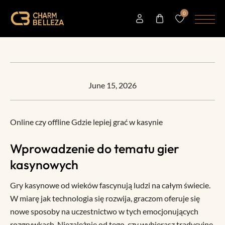
0
June 15, 2026
Online czy offline Gdzie lepiej grać w kasynie
Wprowadzenie do tematu gier
kasynowych
Gry kasynowe od wieków fascynują ludzi na całym świecie.
W miarę jak technologia się rozwija, graczom oferuje się
nowe sposoby na uczestnictwo w tych emocjonujących
rozgrywkach. Niezależnie od tego, czy wybierasz tradycyjne