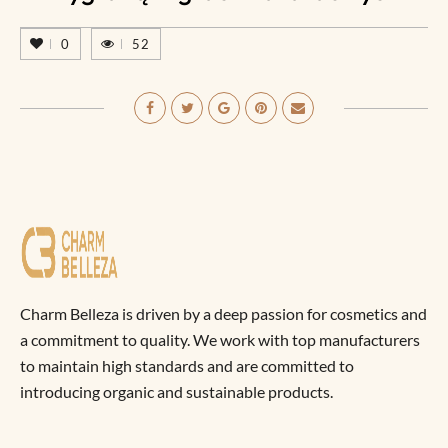
0
52
Charm Belleza is driven by a deep passion for cosmetics and
a commitment to quality. We work with top manufacturers
to maintain high standards and are committed to
introducing organic and sustainable products.