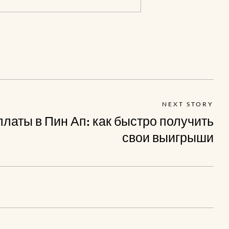
NEXT STORY
латы в Пин Ап: как быстро получить
свои выигрыши