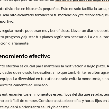
te dividirlas en hitos más pequeños. Esto no solo facilita la tarea,
. Cada hito alcanzado fortalecerá tu motivación y te recordará que 
eportivo.
s regularmente puede ser muy beneficioso. Llevar un diario deporti
tu progreso y ajustar tus planes según sea necesario. La visualiza
ción diariamente.
renamiento efectiva
o efectiva es crucial para mantener la motivación a largo plazo. Al
vidades que no solo te desafíen, sino que también te resulten agrad
 equipo. La diversidad en tu rutina no solo evita la monotonía, si
erte físicamente equilibrado.
entrenamientos en momentos específicos del día que se adapten a t
 no será fácil de romper. Considera establecer días y horas fijos en
e ayudará a priorizar tu salud y bienestar.