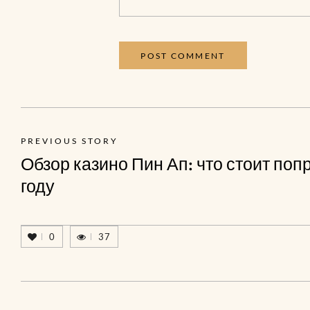
PREVIOUS STORY
Обзор казино Пин Ап: что стоит поп
году
0
37