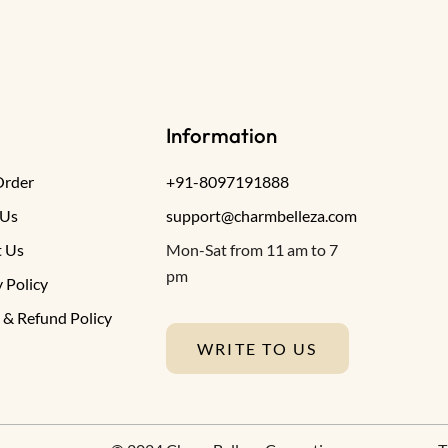
Information
Order
+91-8097191888
 Us
support@charmbelleza.com
 Us
Mon-Sat from 11 am to 7
pm
 Policy
 & Refund Policy
WRITE TO US