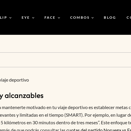
LIP
EYE
FACE
COMBOS
BLOG
C
CBC Soft Satin Matte
CBC Luxe Double Eye
CBC Silk Foundation
Buy 2 Lipsticks For 599
Luxe Lipstick
Shadow
CBC Silicone Primer
CBC Glam Game Kit
CBC Charming Nude
CBC Liquid Eyeliner
Luxe Lipstick
CBC Magic Drops
Bare To Bold Bundle
Primer
iaje deportivo
CBC Prime & Silk
CBC Banana Loose
y alcanzables
Powder
CBC Prime & Shine
CBC Eye Elegance Duo
a mantenerte motivado en tu viaje deportivo es establecer metas c
Kit
elevantes y limitadas en el tiempo (SMART). Por ejemplo, en lugar 
r 5 kilómetros en 30 minutos dentro de tres meses”. Este enfoque t
además de que podrás consultar las
cuotas del partido Noruega vs F