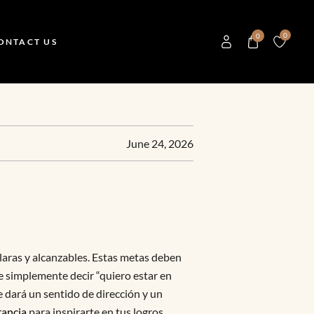
0
0
ONTACT US
June 24, 2026
laras y alcanzables. Estas metas deben
de simplemente decir “quiero estar en
e dará un sentido de dirección y un
rancia
para inspirarte en tus logros.