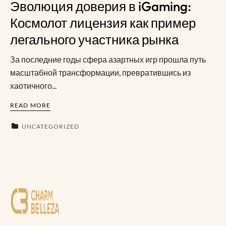
Эволюция доверия в iGaming:
Космолот лицензия как пример
легального участника рынка
За последние годы сфера азартных игр прошла путь
масштабной трансформации, превратившись из
хаотичного...
READ MORE
UNCATEGORIZED