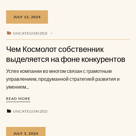
JULY 12, 2024
UNCATEGORIZED
Чем Космолот собственник
выделяется на фоне конкурентов
Успех компании во многом связан с грамотным
управлением, продуманной стратегией развития и
умением...
READ MORE
UNCATEGORIZED
JULY 3, 2024