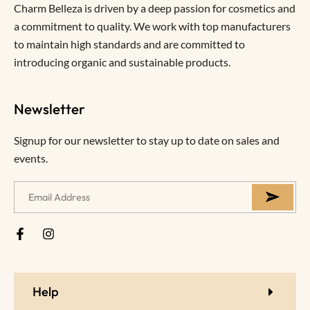
Charm Belleza is driven by a deep passion for cosmetics and
a commitment to quality. We work with top manufacturers
to maintain high standards and are committed to
introducing organic and sustainable products.
Newsletter
Signup for our newsletter to stay up to date on sales and
events.
Help