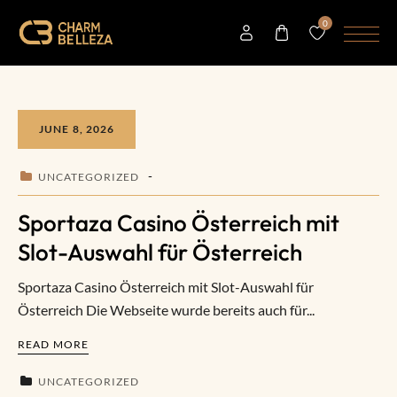
0
JUNE 8, 2026
UNCATEGORIZED
Sportaza Casino Österreich mit
Slot-Auswahl für Österreich
Sportaza Casino Österreich mit Slot-Auswahl für
Österreich Die Webseite wurde bereits auch für...
READ MORE
UNCATEGORIZED