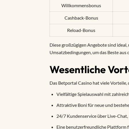
Willkommensbonus
Cashback-Bonus
Reload-Bonus
Diese großzügigen Angebote sind ideal, 
Umsatzbedingungen, um das Beste aus d
Wesentliche Vort
Das Betportal Casino hat viele Vorteile, 
Vielfältige Spielauswahl mit zahlreic
Attraktive Boni für neue und bestehe
24/7 Kundenservice über Live-Chat, 
Eine benutzerfreundliche Plattform fü