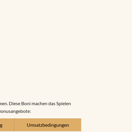
mmen. Diese Boni machen das Spielen
 Bonusangebote:
g
Umsatzbedingungen