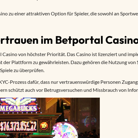
no zu einer attraktiven Option für Spieler, die sowohl an Sportw
ertrauen im Betportal Casin
tal Casino von höchster Priorität. Das Casino ist lizenziert und im
t der Plattform zu gewährleisten. Dazu gehören die Nutzung von
Spiele zu überprüfen.
 KYC-Prozess dafür, dass nur vertrauenswürdige Personen Zugang z
ondern schützt auch vor Betrugsversuchen und Missbrauch von Info