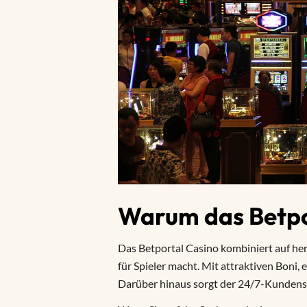
Warum das Betpo
Das Betportal Casino kombiniert auf her
für Spieler macht. Mit attraktiven Boni,
Darüber hinaus sorgt der 24/7-Kundenser