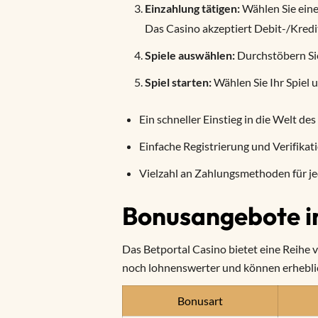
Einzahlung tätigen:
Wählen Sie ein
Das Casino akzeptiert Debit-/Kred
Spiele auswählen:
Durchstöbern Sie
Spiel starten:
Wählen Sie Ihr Spiel 
Ein schneller Einstieg in die Welt de
Einfache Registrierung und Verifikati
Vielzahl an Zahlungsmethoden für jed
Bonusangebote i
Das Betportal Casino bietet eine Reihe 
noch lohnenswerter und können erheblic
Bonusart