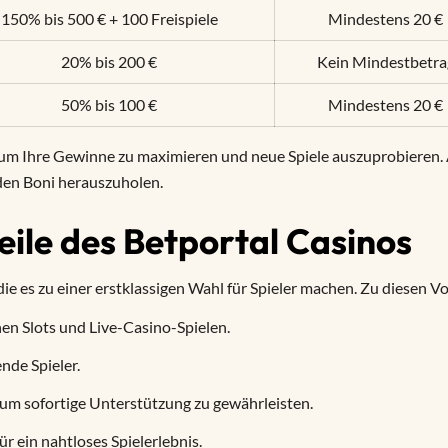
150% bis 500 € + 100 Freispiele
Mindestens 20 €
20% bis 200 €
Kein Mindestbetra
50% bis 100 €
Mindestens 20 €
um Ihre Gewinne zu maximieren und neue Spiele auszuprobieren. A
en Boni herauszuholen.
eile des Betportal Casinos
die es zu einer erstklassigen Wahl für Spieler machen. Zu diesen V
hen Slots und Live-Casino-Spielen.
nde Spieler.
um sofortige Unterstützung zu gewährleisten.
r ein nahtloses Spielerlebnis.