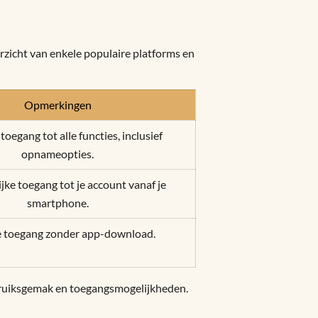
rzicht van enkele populaire platforms en
Opmerkingen
toegang tot alle functies, inclusief
opnameopties.
ke toegang tot je account vanaf je
smartphone.
 toegang zonder app-download.
gebruiksgemak en toegangsmogelijkheden.