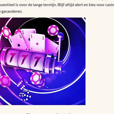
ntieel is voor de lange termijn. Blijf altijd alert en kies voor cas
e garanderen.