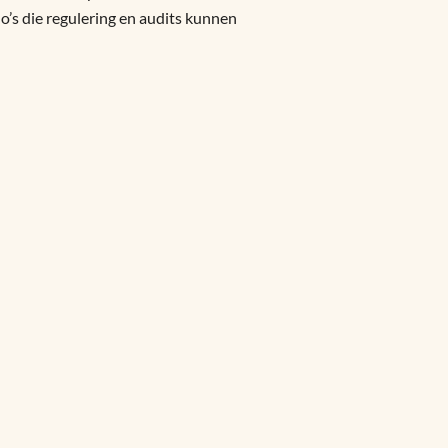
ino’s die regulering en audits kunnen