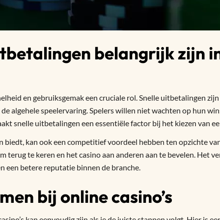
betalingen belangrijk zijn i
lheid en gebruiksgemak een cruciale rol. Snelle uitbetalingen zijn
e algehele speelervaring. Spelers willen niet wachten op hun wi
akt snelle uitbetalingen een essentiële factor bij het kiezen van ee
en biedt, kan ook een competitief voordeel hebben ten opzichte van
om terug te keren en het casino aan anderen aan te bevelen. Het v
en een betere reputatie binnen de branche.
men bij online casino’s
sino’s kan eenvoudig zijn als je de juiste stappen volgt. Hier is e