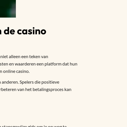
n de casino
 niet alleen een teken van
nsten en waarderen een platform dat hun
n online casino.
 anderen. Spelers die positieve
erbeteren van het betalingsproces kan
en stapsgewijze gids om je op weg te