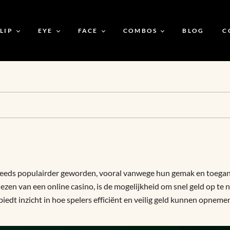
LIP
EYE
FACE
COMBOS
BLOG
C
CBC Soft Satin Matte
CBC Luxe Double Eye
CBC Silk Foundation
Buy 2 Lipsticks For 599
Luxe Lipstick
Shadow
CBC Silicone Primer
CBC Glam Game Kit
CBC Charming Nude
CBC Liquid Eyeliner
Luxe Lipstick
CBC Magic Drops
Bare To Bold Bundle
Primer
CBC Prime & Silk
CBC Banana Loose
Powder
CBC Prime & Shine
 steeds populairder geworden, vooral vanwege hun gemak en toegank
iezen van een online casino, is de mogelijkheid om snel geld op te 
CBC Eye Elegance Duo
Kit
biedt inzicht in hoe spelers efficiënt en veilig geld kunnen opnemen