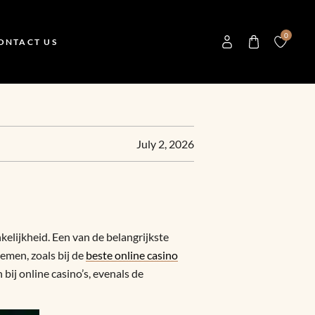
0
ONTACT US
July 2, 2026
elijkheid. Een van de belangrijkste
nemen, zoals bij de
beste online casino
 bij online casino’s, evenals de