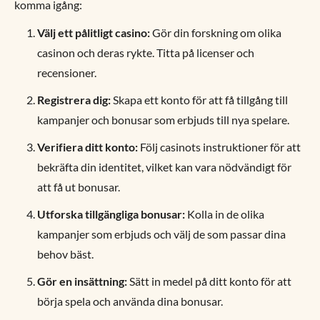
komma igång:
Välj ett pålitligt casino:
Gör din forskning om olika
casinon och deras rykte. Titta på licenser och
recensioner.
Registrera dig:
Skapa ett konto för att få tillgång till
kampanjer och bonusar som erbjuds till nya spelare.
Verifiera ditt konto:
Följ casinots instruktioner för att
bekräfta din identitet, vilket kan vara nödvändigt för
att få ut bonusar.
Utforska tillgängliga bonusar:
Kolla in de olika
kampanjer som erbjuds och välj de som passar dina
behov bäst.
Gör en insättning:
Sätt in medel på ditt konto för att
börja spela och använda dina bonusar.