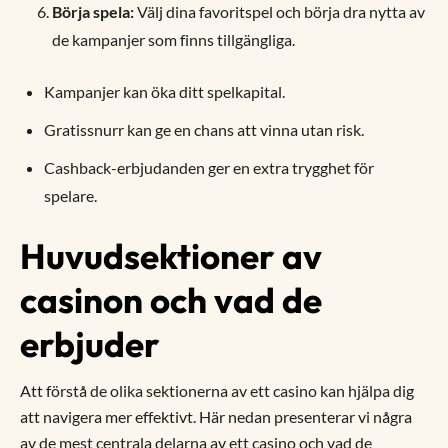
Börja spela:
Välj dina favoritspel och börja dra nytta av
de kampanjer som finns tillgängliga.
Kampanjer kan öka ditt spelkapital.
Gratissnurr kan ge en chans att vinna utan risk.
Cashback-erbjudanden ger en extra trygghet för
spelare.
Huvudsektioner av
casinon och vad de
erbjuder
Att förstå de olika sektionerna av ett casino kan hjälpa dig
att navigera mer effektivt. Här nedan presenterar vi några
av de mest centrala delarna av ett casino och vad de