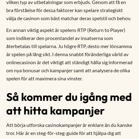
vilken typ av utbetalningar som erbjuds. Genom att få en
bra förståelse för dessa faktorer kan spelare strategiskt
välja de casinon som bäst matchar deras spelstil och behov.
En annan viktig aspekt är spelens RTP (Return to Player)
som indikerar den procentandel av insatserna som
återbetalas till spelarna. Ju högre RTP, desto mer lönsamma
är spelen på lång sikt. I denna snabbt föränderliga värld av
onlinecasinon är det viktigt att ständigt hålla sig informerad
om nya bonusar och kampanjer samt att analysera de olika
spelen för att maximera sina vinster.
Så kommer du igång med
att hitta kampanjer
Att börja utforska casinokampanjer är enklare än du kanske
tror. Här är en steg-för-steg-guide för att hjälpa dig att