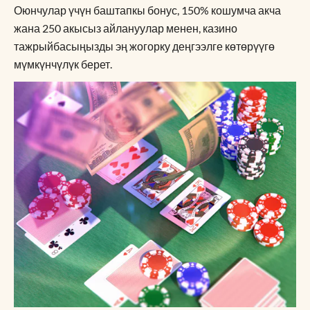
Оюнчулар үчүн баштапкы бонус, 150% кошумча акча
жана 250 акысыз айлануулар менен, казино
тажрыйбасыңызды эң жогорку деңгээлге көтөрүүгө
мүмкүнчүлүк берет.