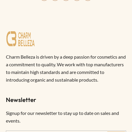
Charm Belleza is driven by a deep passion for cosmetics and
a commitment to quality. We work with top manufacturers
to maintain high standards and are committed to
introducing organic and sustainable products.
Newsletter
Signup for our newsletter to stay up to date on sales and
events.