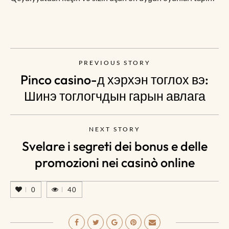
PREVIOUS STORY
Pinco casino-д хэрхэн тоглох вэ:
Шинэ тоглогчдын гарын авлага
NEXT STORY
Svelare i segreti dei bonus e delle
promozioni nei casinò online
0
40