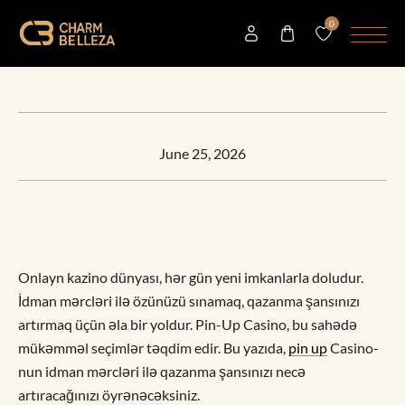
0
June 25, 2026
Onlayn kazino dünyası, hər gün yeni imkanlarla doludur.
İdman mərcləri ilə özünüzü sınamaq, qazanma şansınızı
artırmaq üçün əla bir yoldur. Pin-Up Casino, bu sahədə
mükəmməl seçimlər təqdim edir. Bu yazıda,
pin up
Casino-
nun idman mərcləri ilə qazanma şansınızı necə
artıracağınızı öyrənəcəksiniz.