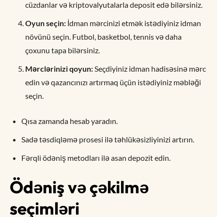
cüzdanlar və kriptovalyutalarla deposit edə bilərsiniz.
Oyun seçin:
İdman mərcinizi etmək istədiyiniz idman
növünü seçin. Futbol, basketbol, tennis və daha
çoxunu tapa bilərsiniz.
Mərclərinizi qoyun:
Seçdiyiniz idman hadisəsinə mərc
edin və qazancınızı artırmaq üçün istədiyiniz məbləği
seçin.
Qısa zamanda hesab yaradın.
Sadə təsdiqləmə prosesi ilə təhlükəsizliyinizi artırın.
Fərqli ödəniş metodları ilə asan depozit edin.
Ödəniş və çəkilmə
seçimləri