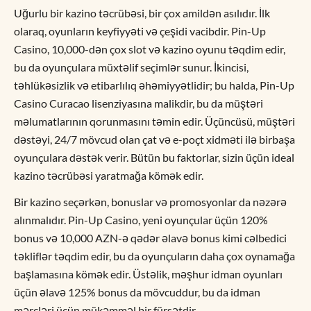
Uğurlu bir kazino təcrübəsi, bir çox amildən asılıdır. İlk
olaraq, oyunların keyfiyyəti və çeşidi vacibdir. Pin-Up
Casino, 10,000-dən çox slot və kazino oyunu təqdim edir,
bu da oyunçulara müxtəlif seçimlər sunur. İkincisi,
təhlükəsizlik və etibarlılıq əhəmiyyətlidir; bu halda, Pin-Up
Casino Curacao lisenziyasına malikdir, bu da müştəri
məlumatlarının qorunmasını təmin edir. Üçüncüsü, müştəri
dəstəyi, 24/7 mövcud olan çat və e-poçt xidməti ilə birbaşa
oyunçulara dəstək verir. Bütün bu faktorlar, sizin üçün ideal
kazino təcrübəsi yaratmağa kömək edir.
Bir kazino seçərkən, bonuslar və promosyonlar da nəzərə
alınmalıdır. Pin-Up Casino, yeni oyunçular üçün 120%
bonus və 10,000 AZN-ə qədər əlavə bonus kimi cəlbedici
təkliflər təqdim edir, bu da oyunçuların daha çox oynamağa
başlamasına kömək edir. Üstəlik, məşhur idman oyunları
üçün əlavə 125% bonus da mövcuddur, bu da idman
mərcləri üçün mükəmməl bir fürsətdir.