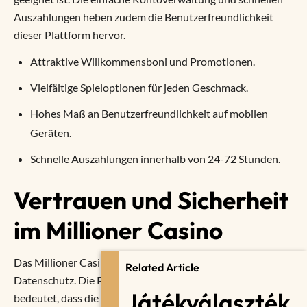
Auszahlungen heben zudem die Benutzerfreundlichkeit
dieser Plattform hervor.
Attraktive Willkommensboni und Promotionen.
Vielfältige Spieloptionen für jeden Geschmack.
Hohes Maß an Benutzerfreundlichkeit auf mobilen
Geräten.
Schnelle Auszahlungen innerhalb von 24-72 Stunden.
Vertrauen und Sicherheit
im Millioner Casino
Das Millioner Casino legt großen Wert auf Sicherheit und
Related Article
Datenschutz. Die Plattform ist lizenziert und reguliert, was
Játékválaszték
bedeutet, dass die Spieler in einer sicheren Umgebung