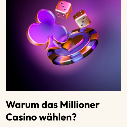
Warum das Millioner
Casino wählen?