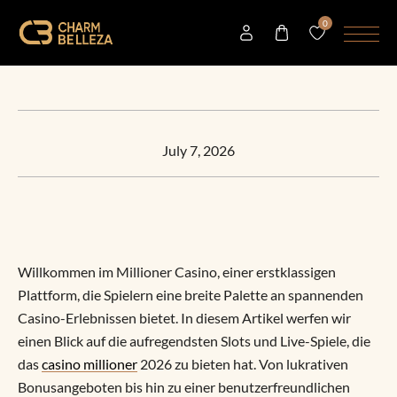
0
July 7, 2026
Willkommen im Millioner Casino, einer erstklassigen
Plattform, die Spielern eine breite Palette an spannenden
Casino-Erlebnissen bietet. In diesem Artikel werfen wir
einen Blick auf die aufregendsten Slots und Live-Spiele, die
das
casino millioner
2026 zu bieten hat. Von lukrativen
Bonusangeboten bis hin zu einer benutzerfreundlichen