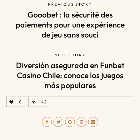
PREVIOUS STORY
Gooobet : la sécurité des
paiements pour une expérience
de jeu sans souci
NEXT STORY
Diversión asegurada en Funbet
Casino Chile: conoce los juegos
más populares
0
42