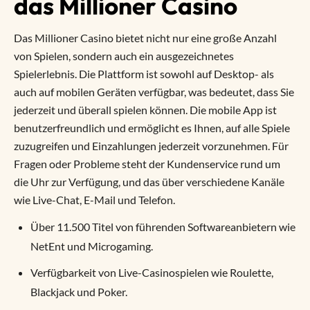
das Millioner Casino
Das Millioner Casino bietet nicht nur eine große Anzahl
von Spielen, sondern auch ein ausgezeichnetes
Spielerlebnis. Die Plattform ist sowohl auf Desktop- als
auch auf mobilen Geräten verfügbar, was bedeutet, dass Sie
jederzeit und überall spielen können. Die mobile App ist
benutzerfreundlich und ermöglicht es Ihnen, auf alle Spiele
zuzugreifen und Einzahlungen jederzeit vorzunehmen. Für
Fragen oder Probleme steht der Kundenservice rund um
die Uhr zur Verfügung, und das über verschiedene Kanäle
wie Live-Chat, E-Mail und Telefon.
Über 11.500 Titel von führenden Softwareanbietern wie
NetEnt und Microgaming.
Verfügbarkeit von Live-Casinospielen wie Roulette,
Blackjack und Poker.