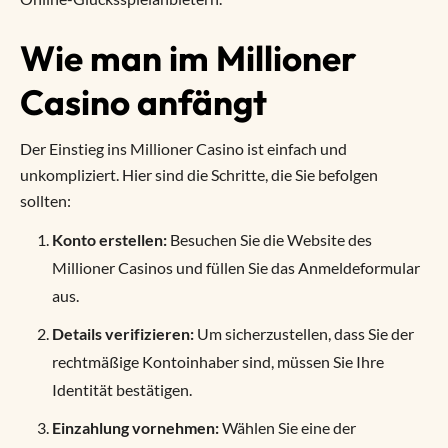
Wie man im Millioner
Casino anfängt
Der Einstieg ins Millioner Casino ist einfach und
unkompliziert. Hier sind die Schritte, die Sie befolgen
sollten:
Konto erstellen:
Besuchen Sie die Website des
Millioner Casinos und füllen Sie das Anmeldeformular
aus.
Details verifizieren:
Um sicherzustellen, dass Sie der
rechtmäßige Kontoinhaber sind, müssen Sie Ihre
Identität bestätigen.
Einzahlung vornehmen:
Wählen Sie eine der