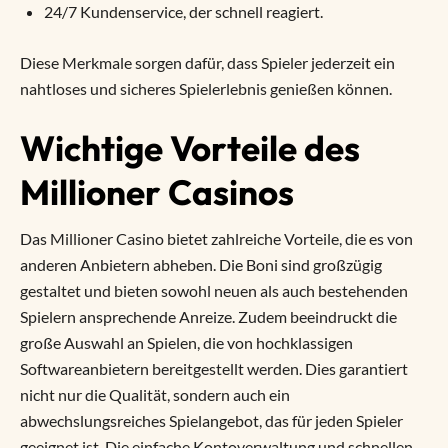
24/7 Kundenservice, der schnell reagiert.
Diese Merkmale sorgen dafür, dass Spieler jederzeit ein
nahtloses und sicheres Spielerlebnis genießen können.
Wichtige Vorteile des
Millioner Casinos
Das Millioner Casino bietet zahlreiche Vorteile, die es von
anderen Anbietern abheben. Die Boni sind großzügig
gestaltet und bieten sowohl neuen als auch bestehenden
Spielern ansprechende Anreize. Zudem beeindruckt die
große Auswahl an Spielen, die von hochklassigen
Softwareanbietern bereitgestellt werden. Dies garantiert
nicht nur die Qualität, sondern auch ein
abwechslungsreiches Spielangebot, das für jeden Spieler
geeignet ist. Die einfache Kontoverwaltung und schnellen