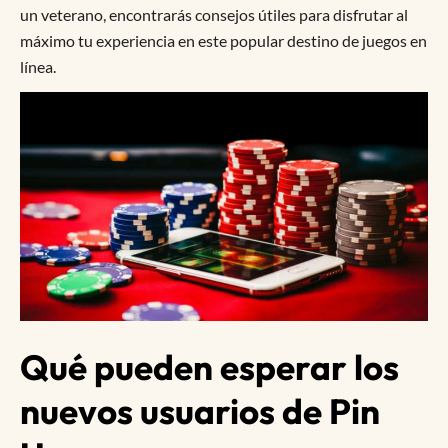
un veterano, encontrarás consejos útiles para disfrutar al
máximo tu experiencia en este popular destino de juegos en
línea.
Qué pueden esperar los
nuevos usuarios de Pin