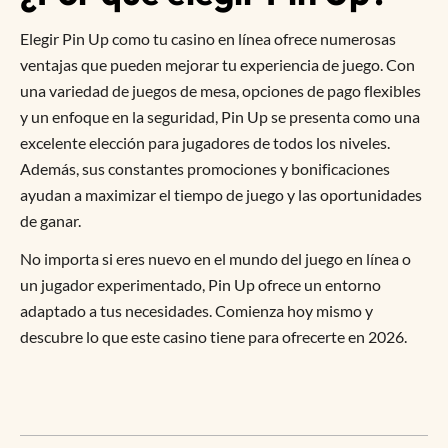
Elegir Pin Up como tu casino en línea ofrece numerosas
ventajas que pueden mejorar tu experiencia de juego. Con
una variedad de juegos de mesa, opciones de pago flexibles
y un enfoque en la seguridad, Pin Up se presenta como una
excelente elección para jugadores de todos los niveles.
Además, sus constantes promociones y bonificaciones
ayudan a maximizar el tiempo de juego y las oportunidades
de ganar.
No importa si eres nuevo en el mundo del juego en línea o
un jugador experimentado, Pin Up ofrece un entorno
adaptado a tus necesidades. Comienza hoy mismo y
descubre lo que este casino tiene para ofrecerte en 2026.