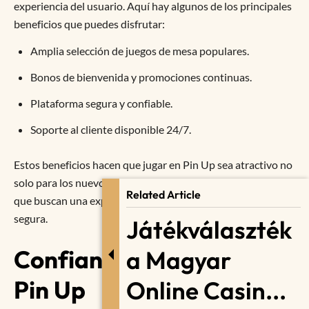
experiencia del usuario. Aquí hay algunos de los principales
beneficios que puedes disfrutar:
Amplia selección de juegos de mesa populares.
Bonos de bienvenida y promociones continuas.
Plataforma segura y confiable.
Soporte al cliente disponible 24/7.
Estos beneficios hacen que jugar en Pin Up sea atractivo no
solo para los nuevos usuarios, sino también para aquellos
Related Article
que buscan una experiencia de juego enriquecedora y
segura.
Játékválaszték
Confianza y seguridad en
a Magyar
Pin Up
Online Casin...