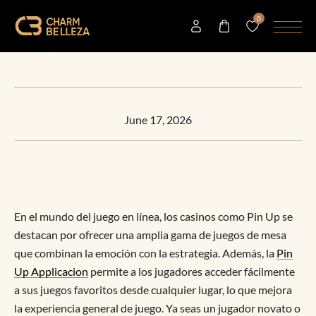
0
June 17, 2026
En el mundo del juego en línea, los casinos como Pin Up se
destacan por ofrecer una amplia gama de juegos de mesa
que combinan la emoción con la estrategia. Además, la
Pin
Up Applicacion
permite a los jugadores acceder fácilmente
a sus juegos favoritos desde cualquier lugar, lo que mejora
la experiencia general de juego. Ya seas un jugador novato o