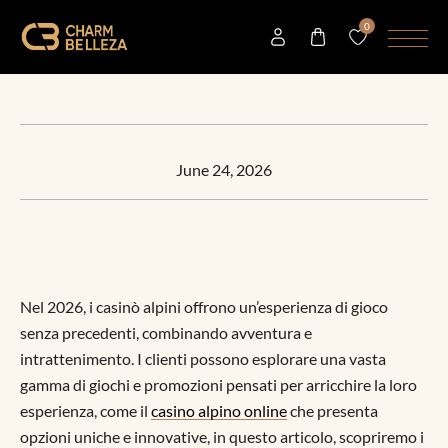
0
June 24, 2026
Nel 2026, i casinò alpini offrono un’esperienza di gioco
senza precedenti, combinando avventura e
intrattenimento. I clienti possono esplorare una vasta
gamma di giochi e promozioni pensati per arricchire la loro
esperienza, come il
casino alpino online
che presenta
opzioni uniche e innovative, in questo articolo, scopriremo i