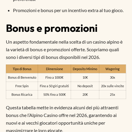
Promozioni e bonus per un incentivo extra al tuo gioco.
Bonus e promozioni
Un aspetto fondamentale nella scelta di un casino alpino è
la varietà di bonus e promozioni offerte. Scopriamo quali
sono i diversi tipi di bonus disponibili nel 2026.
Tipo di Bonus
Dimensione
Deposito Minimo
Wagering
Bonus di Benvenuto
Fino a 1000€
10€
30x
Free Spin
Fino a 50 giri gratuiti
No deposit
20x sulle vincite
Bonus Ricarica
50% fino a 500€
20€
25x
Questa tabella mette in evidenza alcuni dei più attraenti
bonus che l’Alpino Casino offre nel 2026, garantendo ai
nuovi e ai vecchi giocatori opportunità uniche per
massimizzare le loro giocate.