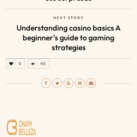
NEXT STORY
Understanding casino basics A
beginner's guide to gaming
strategies
0
40