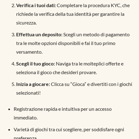
Verifica i tuoi dati:
Completare la procedura KYC, che
richiede la verifica della tua identità per garantire la
sicurezza.
Effettua un deposito:
Scegli un metodo di pagamento
tra le molte opzioni disponibili e fai il tuo primo
versamento.
Scegli il tuo gioco:
Naviga tra le molteplici offerte e
seleziona il gioco che desideri provare.
Inizia a giocare:
Clicca su “Gioca” e divertiti con i giochi
selezionati!
Registrazione rapida e intuitiva per un accesso
immediato.
Varietà di giochi tra cui scegliere, per soddisfare ogni
preferenza.