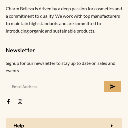
Charm Belleza is driven by a deep passion for cosmetics and
a commitment to quality. We work with top manufacturers
to maintain high standards and are committed to
introducing organic and sustainable products.
Newsletter
Signup for our newsletter to stay up to date on sales and
events.
Help