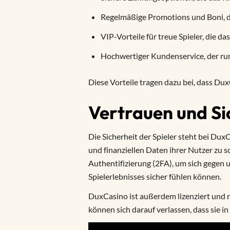
Regelmäßige Promotions und Boni, d
VIP-Vorteile für treue Spieler, die 
Hochwertiger Kundenservice, der run
Diese Vorteile tragen dazu bei, dass Dux
Vertrauen und Si
Die Sicherheit der Spieler steht bei Dux
und finanziellen Daten ihrer Nutzer zu 
Authentifizierung (2FA), um sich gegen 
Spielerlebnisses sicher fühlen können.
DuxCasino ist außerdem lizenziert und re
können sich darauf verlassen, dass sie i