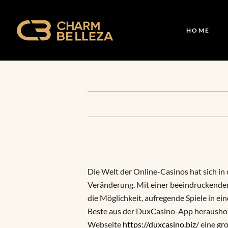
HOME
Die Welt der Online-Casinos hat sich in 
Veränderung. Mit einer beeindruckenden
die Möglichkeit, aufregende Spiele in ei
Beste aus der DuxCasino-App heraushole
Webseite
https://duxcasino.biz/
eine gro