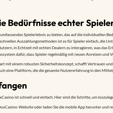
 Bedürfnisse echter Spieler
 umfassendes Spielerlebnis zu bieten, das auf die individuellen Bed
 schnellen Auszahlungsmethoden ist es für Spieler einfach, die Unte
utzern, in Echtzeit mit echten Dealern zu interagieren, was das E
ussystem dafür, dass Spieler regelmäßig mit neuen Anreizen und V
t mit einem robusten Sicherheitskonzept, schafft Vertrauen und Si
uch eine Plattform, die die gesamte Nutzererfahrung in den Mittelp
nfangen
xCasino ist schnell und einfach. Hier sind die Schritte, um loszuleg
uxCasino-Website oder laden Sie die mobile App herunter und regi