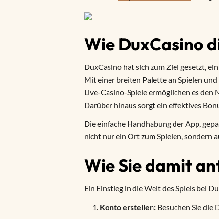
Wie DuxCasino die
DuxCasino hat sich zum Ziel gesetzt, ein
Mit einer breiten Palette an Spielen und
Live-Casino-Spiele ermöglichen es den N
Darüber hinaus sorgt ein effektives Bon
Die einfache Handhabung der App, gepaar
nicht nur ein Ort zum Spielen, sondern a
Wie Sie damit a
Ein Einstieg in die Welt des Spiels bei Du
Konto erstellen:
Besuchen Sie die D