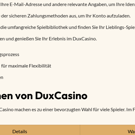
 Ihre E-Mail-Adresse und andere relevante Angaben, um Ihre Ident
 der sicheren Zahlungsmethoden aus, um Ihr Konto aufzuladen.
die umfangreiche Spielbibliothek und finden Sie Ihr Lieblings-Spiel
en und genießen Sie Ihr Erlebnis im DuxCasino.
ngsprozess
für maximale Flexibilität
en
nen von DuxCasino
ino machen es zu einer bevorzugten Wahl für viele Spieler. Im F
Details
War