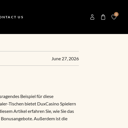
0
ONTACT US
June 27, 2026
sragendes Beispiel für diese
ler-Tischen bietet DuxCasino Spielern
esem Artikel erfahren Sie, wie Sie das
r Bonusangebote. Außerdem ist die