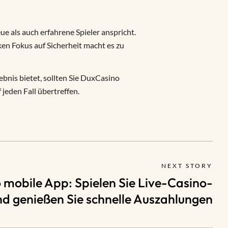
e als auch erfahrene Spieler anspricht.
en Fokus auf Sicherheit macht es zu
ebnis bietet, sollten Sie DuxCasino
jeden Fall übertreffen.
NEXT STORY
mobile App: Spielen Sie Live-Casino-
nd genießen Sie schnelle Auszahlungen