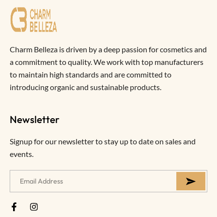
Charm Belleza is driven by a deep passion for cosmetics and
a commitment to quality. We work with top manufacturers
to maintain high standards and are committed to
introducing organic and sustainable products.
Newsletter
Signup for our newsletter to stay up to date on sales and
events.