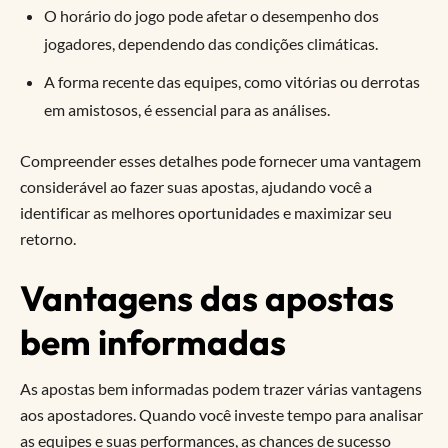
O horário do jogo pode afetar o desempenho dos
jogadores, dependendo das condições climáticas.
A forma recente das equipes, como vitórias ou derrotas
em amistosos, é essencial para as análises.
Compreender esses detalhes pode fornecer uma vantagem
considerável ao fazer suas apostas, ajudando você a
identificar as melhores oportunidades e maximizar seu
retorno.
Vantagens das apostas
bem informadas
As apostas bem informadas podem trazer várias vantagens
aos apostadores. Quando você investe tempo para analisar
as equipes e suas performances, as chances de sucesso