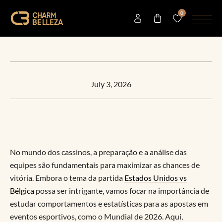
0
July 3, 2026
No mundo dos cassinos, a preparação e a análise das
equipes são fundamentais para maximizar as chances de
vitória. Embora o tema da partida
Estados Unidos vs
Bélgica
possa ser intrigante, vamos focar na importância de
estudar comportamentos e estatísticas para as apostas em
eventos esportivos, como o Mundial de 2026. Aqui,