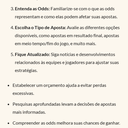
Entenda as Odds:
Familiarize-se com o que as odds
representam e como elas podem afetar suas apostas.
Escolha o Tipo de Aposta:
Avalie as diferentes opções
disponíveis, como apostas em resultado final, apostas
em meio tempo/fim do jogo, e muito mais.
Fique Atualizado:
Siga notícias e desenvolvimentos
relacionados às equipes e jogadores para ajustar suas
estratégias.
Estabelecer um orçamento ajuda a evitar perdas
excessivas.
Pesquisas aprofundadas levam a decisões de apostas
mais informadas.
Compreender as odds melhora suas chances de ganhar.